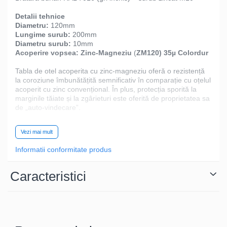
Detalii tehnice
Diametru:
120mm
Lungime surub:
200mm
Diametru surub:
10mm
Acoperire vopsea:
Zinc-Magneziu
(
ZM120) 35µ Colordur
Tabla de otel acoperita cu zinc-magneziu oferă o rezistență
la coroziune îmbunătățită semnificativ în comparație cu oțelul
acoperit cu zinc convențional. În plus, protecția sporită la
marginile tăiate și la zgârieturi este oferită de proprietatea sa
de „auto-vindecare”.
Tabla de oțel cu un strat de zinc-magneziu contribuie la
Vezi mai mult
îmbunătățirea rezultatului ecologic al produselor din oțel.
Acest lucru se datorează consumului redus de resurse
Informatii conformitate produs
valoroase și energie, procesării simplificate și duratei de viață
extinse a produsului, în timp ce materialul poate fi reciclat
fără pierderi de calitate la sfârșitul fiecărui ciclu de viață.
Caracteristici