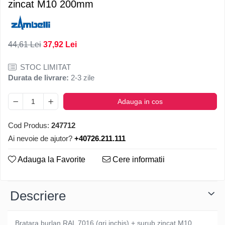
zincat M10 200mm
44,61 Lei
37,92 Lei
STOC LIMITAT
Durata de livrare:
2-3 zile
Adauga in cos
Cod Produs:
247712
Ai nevoie de ajutor?
+40726.211.111
Adauga la Favorite
Cere informatii
Descriere
Bratara burlan RAL 7016 (gri inchis) + surub zincat M10