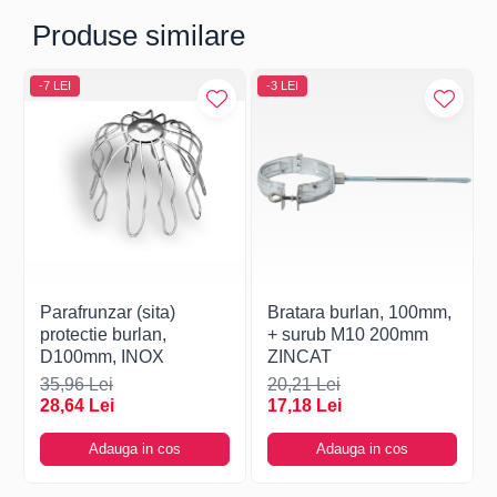
Produse similare
-7 LEI
-3 LEI
Parafrunzar (sita)
Bratara burlan, 100mm,
protectie burlan,
+ surub M10 200mm
D100mm, INOX
ZINCAT
35,96 Lei
20,21 Lei
28,64 Lei
17,18 Lei
Adauga in cos
Adauga in cos