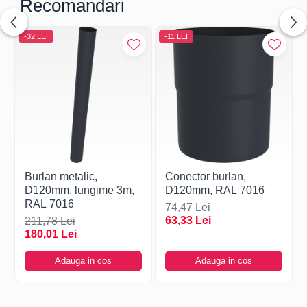
Recomandari
-32 LEI
-11 LEI
Burlan metalic,
Conector burlan,
D120mm, lungime 3m,
D120mm, RAL 7016
RAL 7016
74,47 Lei
63,33 Lei
211,78 Lei
180,01 Lei
Adauga in cos
Adauga in cos