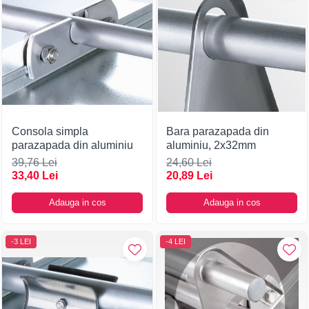
Consola simpla
Bara parazapada din
parazapada din aluminiu
aluminiu, 2x32mm
39,76 Lei
24,60 Lei
33,40 Lei
20,89 Lei
Adauga in cos
Adauga in cos
-3 LEI
-4 LEI