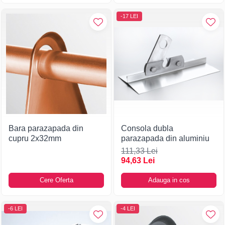
-17 LEI
Bara parazapada din
Consola dubla
cupru 2x32mm
parazapada din aluminiu
111,33 Lei
94,63 Lei
Cere Oferta
Adauga in cos
-6 LEI
-4 LEI