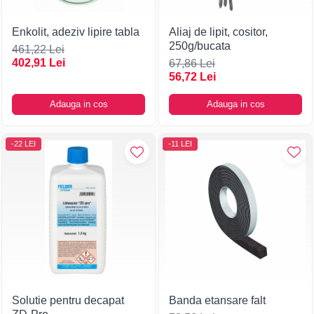
Enkolit, adeziv lipire tabla
Aliaj de lipit, cositor,
250g/bucata
461,22 Lei
402,91 Lei
67,86 Lei
56,72 Lei
Adauga in cos
Adauga in cos
-22 LEI
-11 LEI
Solutie pentru decapat
Banda etansare falt