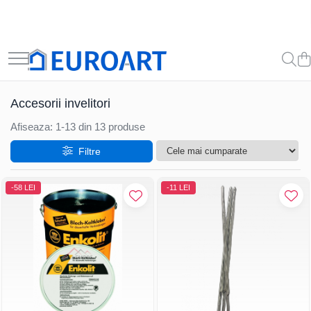
Accesorii invelitori
Afiseaza:
1-
13
din
13
produse
Filtre
-58 LEI
-11 LEI