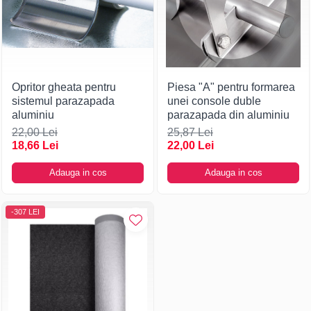
Opritor gheata pentru
Piesa "A" pentru formarea
sistemul parazapada
unei console duble
aluminiu
parazapada din aluminiu
22,00 Lei
25,87 Lei
18,66 Lei
22,00 Lei
Adauga in cos
Adauga in cos
-307 LEI