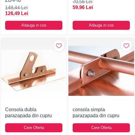
ZD-Pro
70,56 Lei
59,96 Lei
148,44 Lei
126,49 Lei
Adauga in cos
Adauga in cos
Consola dubla
consola simpla
parazapada din cupru
parazapada din cupru
Cere Oferta
Cere Oferta