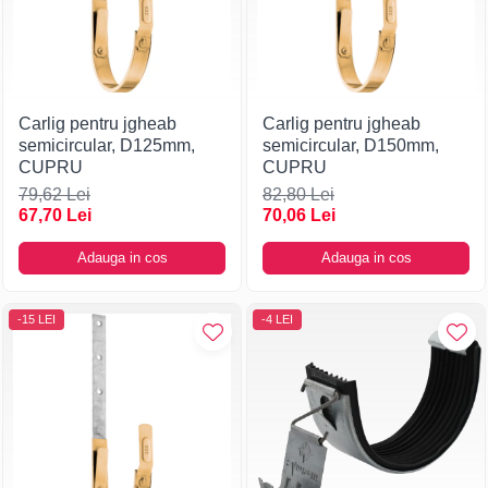
Carlig pentru jgheab
Carlig pentru jgheab
semicircular, D125mm,
semicircular, D150mm,
CUPRU
CUPRU
79,62 Lei
82,80 Lei
67,70 Lei
70,06 Lei
Adauga in cos
Adauga in cos
-15 LEI
-4 LEI