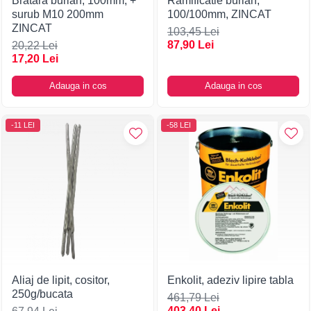
Bratara burlan, 100mm, +
Ramificatie burlan,
surub M10 200mm
100/100mm, ZINCAT
ZINCAT
103,45 Lei
87,90 Lei
20,22 Lei
17,20 Lei
Adauga in cos
Adauga in cos
-11 LEI
-58 LEI
Aliaj de lipit, cositor,
Enkolit, adeziv lipire tabla
250g/bucata
461,79 Lei
403,40 Lei