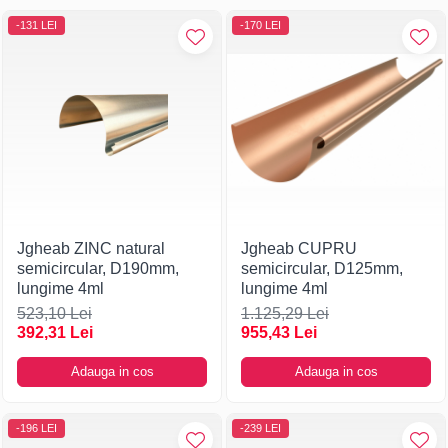
-131 LEI
-170 LEI
Jgheab ZINC natural
Jgheab CUPRU
semicircular, D190mm,
semicircular, D125mm,
lungime 4ml
lungime 4ml
523,10 Lei
1.125,29 Lei
392,31 Lei
955,43 Lei
Adauga in cos
Adauga in cos
-196 LEI
-239 LEI