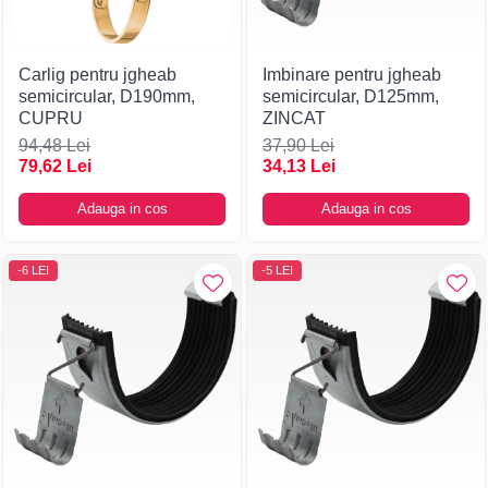
Carlig pentru jgheab
Imbinare pentru jgheab
semicircular, D190mm,
semicircular, D125mm,
CUPRU
ZINCAT
94,48 Lei
37,90 Lei
79,62 Lei
34,13 Lei
Adauga in cos
Adauga in cos
-6 LEI
-5 LEI