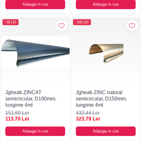
Adauga in cos
Adauga in cos
-38 LEI
-109 LEI
Jgheab ZINCAT
Jgheab ZINC natural
semicircular, D190mm,
semicircular, D150mm,
lungime 4ml
lungime 4ml
151,60 Lei
432,44 Lei
113,70 Lei
323,79 Lei
Adauga in cos
Adauga in cos