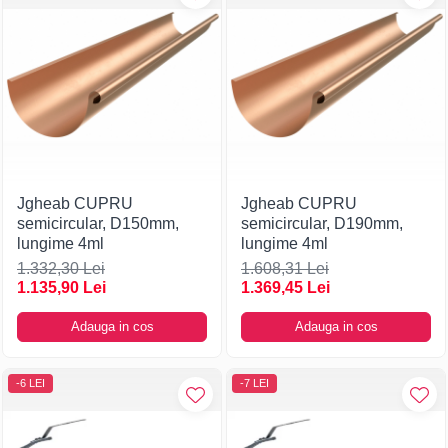
Jgheab CUPRU
Jgheab CUPRU
semicircular, D150mm,
semicircular, D190mm,
lungime 4ml
lungime 4ml
1.332,30 Lei
1.608,31 Lei
1.135,90 Lei
1.369,45 Lei
Adauga in cos
Adauga in cos
-6 LEI
-7 LEI