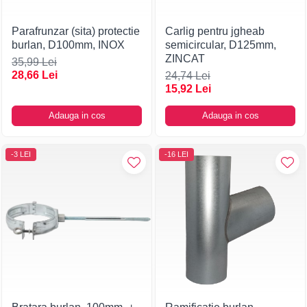
Parafrunzar (sita) protectie
Carlig pentru jgheab
burlan, D100mm, INOX
semicircular, D125mm,
ZINCAT
35,99 Lei
28,66 Lei
24,74 Lei
15,92 Lei
Adauga in cos
Adauga in cos
-3 LEI
-16 LEI