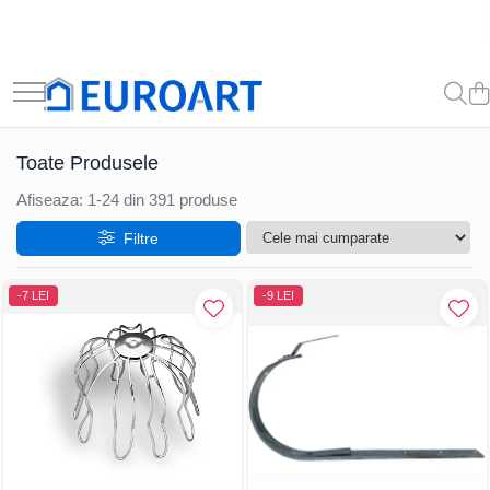
Toate Produsele
Afiseaza:
1-
24
din
391
produse
Filtre
-7 LEI
-9 LEI