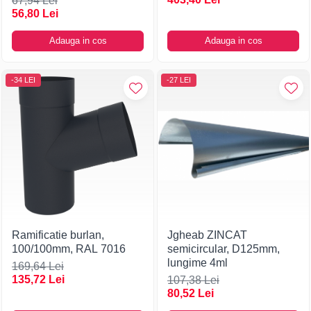
67,94 Lei
56,80 Lei
Adauga in cos
Adauga in cos
-34 LEI
-27 LEI
Ramificatie burlan,
Jgheab ZINCAT
100/100mm, RAL 7016
semicircular, D125mm,
lungime 4ml
169,64 Lei
135,72 Lei
107,38 Lei
80,52 Lei