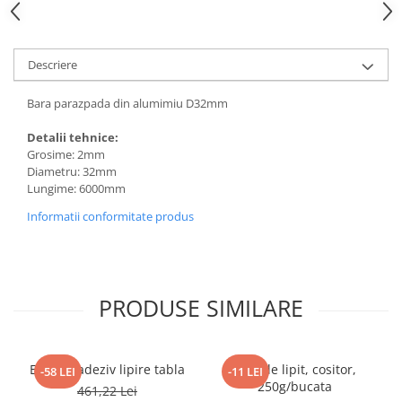
Descriere
Bara parazpada din alumimiu D32mm
Detalii tehnice:
Grosime: 2mm
Diametru: 32mm
Lungime: 6000mm
Informatii conformitate produs
PRODUSE SIMILARE
Enkolit, adeziv lipire tabla
Aliaj de lipit, cositor,
-58 LEI
-11 LEI
250g/bucata
461,22 Lei