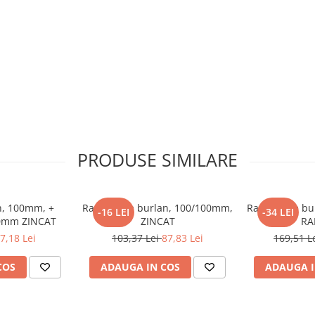
PRODUSE SIMILARE
n, 100mm, +
Ramificatie burlan, 100/100mm,
Ramificatie b
-16 LEI
-34 LEI
0mm ZINCAT
ZINCAT
RA
7,18 Lei
103,37 Lei
87,83 Lei
169,51 L
COS
ADAUGA IN COS
ADAUGA I