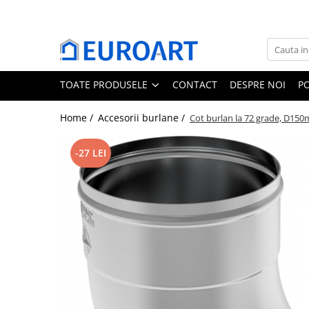
Toate Produsele
Jgheaburi
TOATE PRODUSELE
CONTACT
DESPRE NOI
PO
Accesorii jgheaburi
Burlane
Home /
Accesorii burlane /
Cot burlan la 72 grade, D1
Accesorii burlane
Accesorii invelitori
-27 LEI
Rulouri tabla
Membrane Bauder
Termoizolatii Bauder
Membrane lichide
Receptori si deversoare