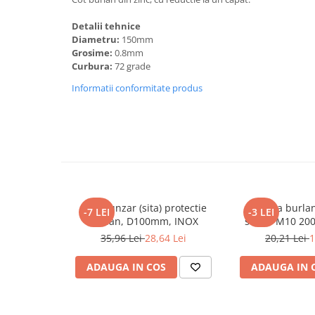
Detalii tehnice
Diametru:
150mm
Grosime:
0.8mm
Curbura:
72 grade
Informatii conformitate produs
Parafrunzar (sita) protectie
Bratara burla
-7 LEI
-3 LEI
burlan, D100mm, INOX
surub M10 20
35,96 Lei
28,64 Lei
20,21 Lei
1
ADAUGA IN COS
ADAUGA IN 