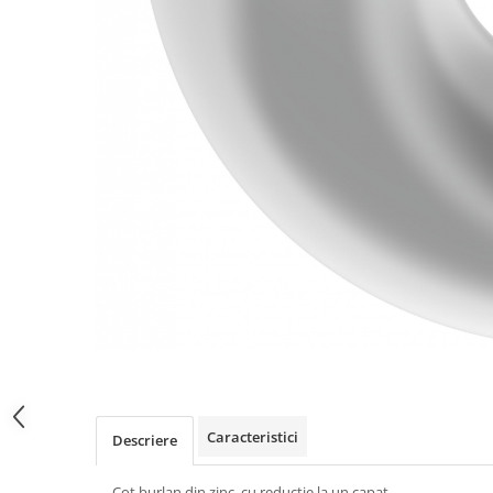
Caracteristici
Descriere
Cot burlan din zinc, cu reductie la un capat.