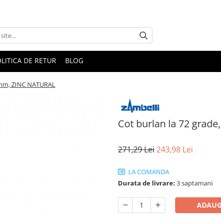
LITICA DE RETUR
BLOG
50mm, ZINC NATURAL
Cot burlan la 72 gra
271,29 Lei
243,98 Lei
LA COMANDA
Durata de livrare:
3 saptamani
ADAUG