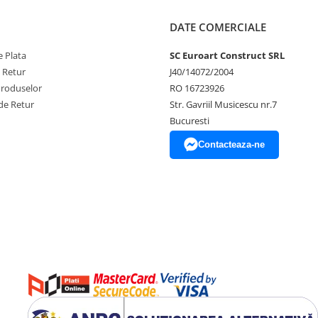
DATE COMERCIALE
 Plata
SC Euroart Construct SRL
e Retur
J40/14072/2004
Produselor
RO 16723926
de Retur
Str. Gavriil Musicescu nr.7
Bucuresti
Contacteaza-ne