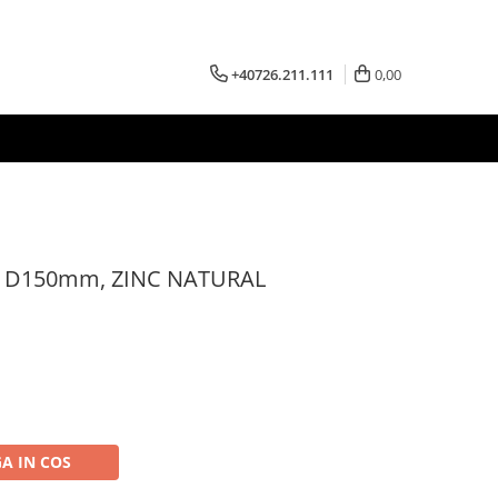
+40726.211.111
0,00
de, D150mm, ZINC NATURAL
A IN COS