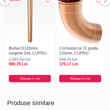
Burlan D120mm,
Cot burlan la 72 grade,
lungime 3ml, CUPRU
120mm, CUPRU
1.187,51 Lei
206,75 Lei
980,76 Lei
176,17 Lei
Adauga in cos
Adauga in cos
Produse similare