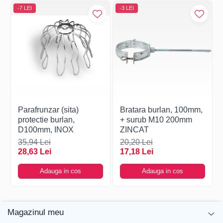
-7 LEI
-3 LEI
Parafrunzar (sita)
Bratara burlan, 100mm,
protectie burlan,
+ surub M10 200mm
D100mm, INOX
ZINCAT
35,94 Lei
20,20 Lei
28,63 Lei
17,18 Lei
Adauga in cos
Adauga in cos
Magazinul meu