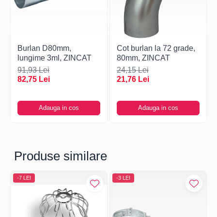
Burlan D80mm,
Cot burlan la 72 grade,
lungime 3ml, ZINCAT
80mm, ZINCAT
91,93 Lei
24,15 Lei
82,75 Lei
21,76 Lei
Adauga in cos
Adauga in cos
Produse similare
-7 LEI
-3 LEI