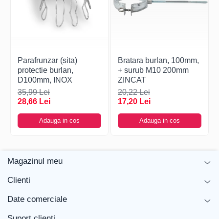
Parafrunzar (sita)
Bratara burlan, 100mm,
protectie burlan,
+ surub M10 200mm
D100mm, INOX
ZINCAT
35,99 Lei
20,22 Lei
28,66 Lei
17,20 Lei
Adauga in cos
Adauga in cos
Magazinul meu
Clienti
Date comerciale
Suport clienti