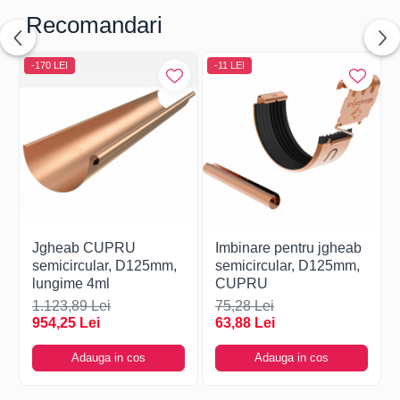
Recomandari
-170 LEI
-11 LEI
Jgheab CUPRU
Imbinare pentru jgheab
semicircular, D125mm,
semicircular, D125mm,
lungime 4ml
CUPRU
1.123,89 Lei
75,28 Lei
954,25 Lei
63,88 Lei
Adauga in cos
Adauga in cos