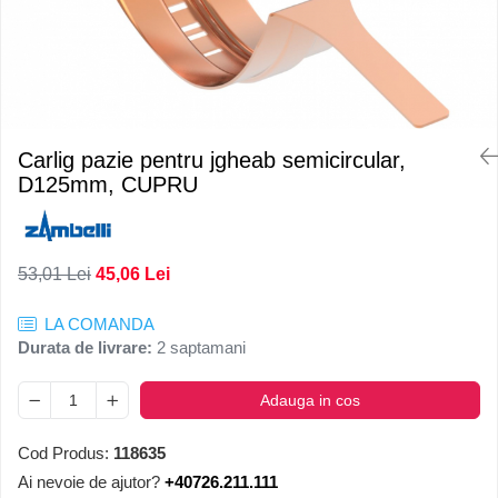
Carlig pazie pentru jgheab semicircular,
D125mm, CUPRU
53,01 Lei
45,06 Lei
LA COMANDA
Durata de livrare:
2 saptamani
Adauga in cos
Cod Produs:
118635
Ai nevoie de ajutor?
+40726.211.111