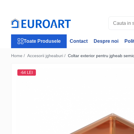
Toate Produsele
Jgheaburi
Accesorii jgheaburi
Toate Produsele
Contact
Despre noi
Poli
Burlane
Accesorii burlane
Home /
Accesorii jgheaburi /
Coltar exterior pentru jgheab se
Accesorii invelitori
Rulouri tabla
-64 LEI
Membrane Bauder
Termoizolatii Bauder
Membrane lichide
Receptori si deversoare