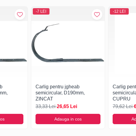
-7 LEI
-12 LEI
ab
Carlig pentru jgheab
Carlig pen
0mm,
semicircular, D190mm,
semicircu
ZINCAT
CUPRU
33,33 Lei
26,65 Lei
79,62 Lei
cos
Adauga in cos
Ad