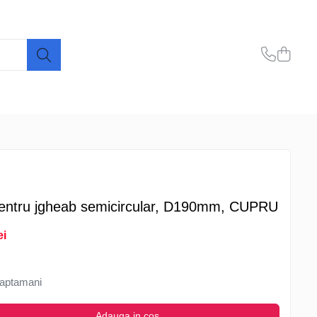
 pentru jgheab semicircular, D190mm, CUPRU
ei
aptamani
Adauga in cos