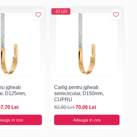
-13 LEI
-1
tru jgheab
Carlig pentru jgheab
Ca
lar, D125mm,
semicircular, D150mm,
se
CUPRU
C
67,70 Lei
82,80 Lei
70,06 Lei
94
auga in cos
Adauga in cos