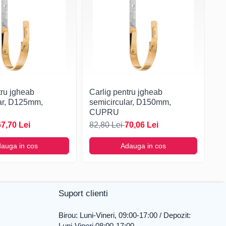
tru jgheab
Carlig pentru jgheab
Ca
lar, D125mm,
semicircular, D150mm,
se
CUPRU
C
67,70 Lei
82,80 Lei
70,06 Lei
94
auga in cos
Adauga in cos
Suport clienti
Birou: Luni-Vineri, 09:00-17:00 / Depozit:
Luni-Vineri 08:00-17:00