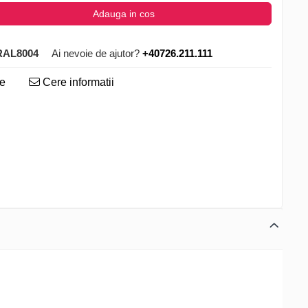
Adauga in cos
RAL8004
Ai nevoie de ajutor?
+40726.211.111
te
Cere informatii