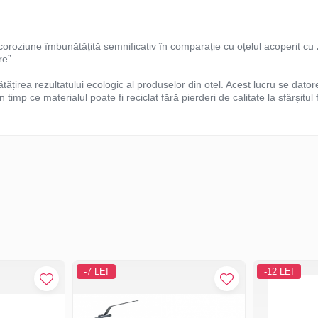
oroziune îmbunătățită semnificativ în comparație cu oțelul acoperit cu zi
re”.
tățirea rezultatului ecologic al produselor din oțel. Acest lucru se da
 timp ce materialul poate fi reciclat fără pierderi de calitate la sfârșitul 
-7 LEI
-12 LEI