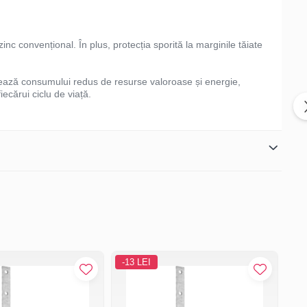
nc convențional. În plus, protecția sporită la marginile tăiate
torează consumului redus de resurse valoroase și energie,
fiecărui ciclu de viață.
-13 LEI
-1