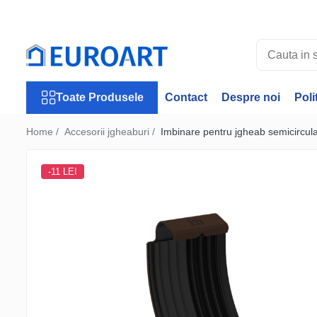
Toate Produsele
Jgheaburi
Accesorii jgheaburi
Toate Produsele
Contact
Despre noi
Poli
Burlane
Accesorii burlane
Home /
Accesorii jgheaburi /
Imbinare pentru jgheab semicircu
Accesorii invelitori
Rulouri tabla
-11 LEI
Membrane Bauder
Termoizolatii Bauder
Membrane lichide
Receptori si deversoare