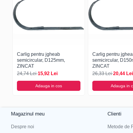
Carlig pentru jgheab
Carlig pentru jghe
semicircular, D125mm,
semicircular, D15
ZINCAT
ZINCAT
24,74 Lei
15,92 Lei
26,33 Lei
20,44 Lei
Adauga in cos
Adauga in 
Magazinul meu
Clienti
Despre noi
Metode de P