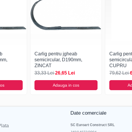
ab
Carlig pentru jgheab
Carlig pen
0mm,
semicircular, D190mm,
semicircu
ZINCAT
CUPRU
33,33 Lei
26,65 Lei
79,62 Lei
cos
Adauga in cos
Ad
Date comerciale
SC Euroart Construct SRL
lata