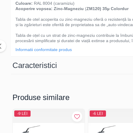
Culoare:
RAL 8004 (caramiziu)
Acoperire vopsea:
Zinc-Magneziu
(
ZM120) 35µ Colordur
Tabla de otel acoperita cu zinc-magneziu oferă o rezistență la c
și la zgârieturi este oferită de proprietatea sa de „auto-vindeca
Tabla de oțel cu un strat de zinc-magneziu contribuie la îmbună
procesării simplificate și duratei de viață extinse a produsului, în
Informatii conformitate produs
Caracteristici
Produse similare
-9 LEI
-6 LEI