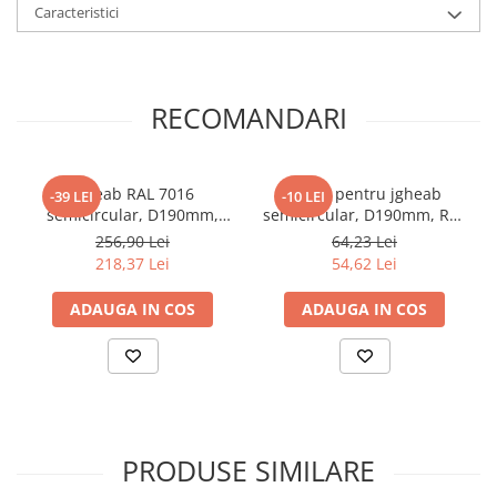
calitate la sfârșitul fiecărui ciclu de viață.
Caracteristici
RECOMANDARI
Jgheab RAL 7016
Carlig pentru jgheab
-39 LEI
-10 LEI
semicircular, D190mm,
semicircular, D190mm, RAL
lungime 4m
7016
256,90 Lei
64,23 Lei
218,37 Lei
54,62 Lei
ADAUGA IN COS
ADAUGA IN COS
PRODUSE SIMILARE