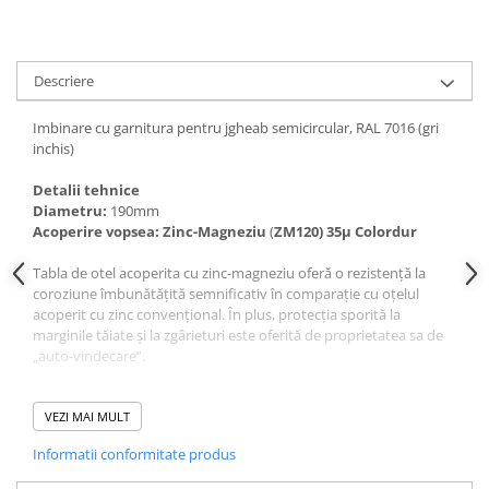
Descriere
Imbinare cu garnitura pentru jgheab semicircular, RAL 7016 (gri
inchis)
Detalii tehnice
Diametru:
190mm
Acoperire vopsea:
Zinc-Magneziu
(
ZM120) 35µ Colordur
Tabla de otel acoperita cu zinc-magneziu oferă o rezistență la
coroziune îmbunătățită semnificativ în comparație cu oțelul
acoperit cu zinc convențional. În plus, protecția sporită la
marginile tăiate și la zgârieturi este oferită de proprietatea sa de
„auto-vindecare”.
Tabla de oțel cu un strat de zinc-magneziu contribuie la
îmbunătățirea rezultatului ecologic al produselor din oțel. Acest
VEZI MAI MULT
lucru se datorează consumului redus de resurse valoroase și
Informatii conformitate produs
energie, procesării simplificate și duratei de viață extinse a
produsului, în timp ce materialul poate fi reciclat fără pierderi de