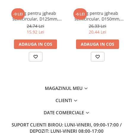
Carlig pentru jgheab
Carlig pentru jgheab
-9 LEI
-6 LEI
semicircular, D125mm,
semicircular, D150mm,
ZINCAT
ZINCAT
24,74 Lei
26,33 Lei
15,92 Lei
20,44 Lei
ADAUGA IN COS
ADAUGA IN COS
MAGAZINUL MEU
CLIENTI
DATE COMERCIALE
SUPORT CLIENTI
BIROU: LUNI-VINERI, 09:00-17:00 /
DEPOZIT: LUNI-VINERI 08:00-17:00