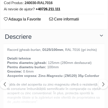
Cod Produs:
240030-RAL7016
Ai nevoie de ajutor?
+40726.211.111
Adauga la Favorite
Cere informatii
Descriere
Racord jgheab-burlan,
D125/100mm
, RAL 7016 (gri inchis)
Detalii tehnice
Pentru diametru jgheab:
125mm (280mm desfasurat)
Pentru diametru burlan:
100mm
Grosime:
0.6mm
Acoperire vopsea:
Zinc-Magneziu
(
ZM120) 35µ Colordur
Tabla de otel acoperita cu zinc-magneziu oferă o rezistență
la coroziune îmbunătățită semnificativ în comparație cu oțelul
acoperit cu zinc convențional. În plus, protecția sporită la
marginile tăiate și la zgârieturi este oferită de proprietatea sa
de „auto-vindecare”.