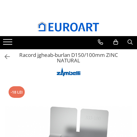
Toate Produsele
Jgheaburi
Accesorii jgheaburi
Burlane
Racord jgheab-burlan D150/100mm ZINC
Accesorii burlane
NATURAL
Accesorii invelitori
Rulouri tabla
Membrane Bauder
Termoizolatii Bauder
-18 LEI
Membrane lichide
Receptori si deversoare