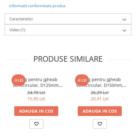
Informatii conformitate produs
Caracteristici
Video
(1)
PRODUSE SIMILARE
Carlig pentru jgheab
Carlig pentru jgheab
-9 LEI
-6 LEI
semicircular, D125mm,
semicircular, D150mm,
ZINCAT
ZINCAT
24,70 Lei
26,29 Lei
15,90 Lei
20,41 Lei
ADAUGA IN COS
ADAUGA IN COS