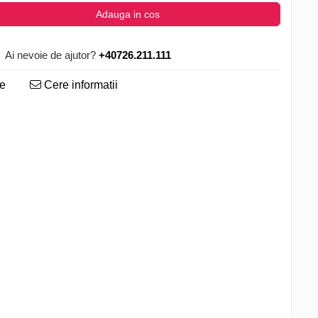
Adauga in cos
Ai nevoie de ajutor?
+40726.211.111
te
Cere informatii