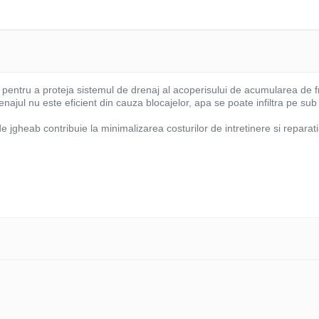
pentru a proteja sistemul de drenaj al acoperisului de acumularea de frun
jul nu este eficient din cauza blocajelor, apa se poate infiltra pe su
de jgheab contribuie la minimalizarea costurilor de intretinere si reparat