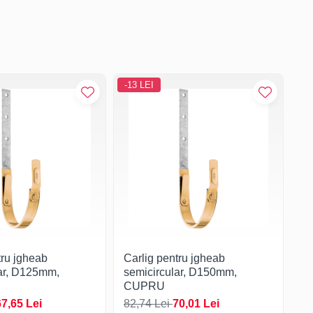
-13 LEI
-1
tru jgheab
Carlig pentru jgheab
Ca
lar, D125mm,
semicircular, D150mm,
se
CUPRU
C
67,65 Lei
82,74 Lei
70,01 Lei
94