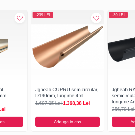
-239 LEI
-39 LEI
al
Jgheab CUPRU semicircular,
Jgheab R
0mm,
D190mm, lungime 4ml
semicircu
lungime 4
1.607,05 Lei
1.368,38 Lei
Lei
256,70 Le
cos
Adauga in cos
Ad