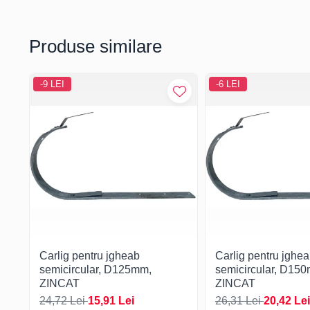
Produse similare
-9 LEI
-6 LEI
Carlig pentru jgheab
Carlig pentru jghe
semicircular, D125mm,
semicircular, D15
ZINCAT
ZINCAT
24,72 Lei
15,91 Lei
26,31 Lei
20,42 Lei