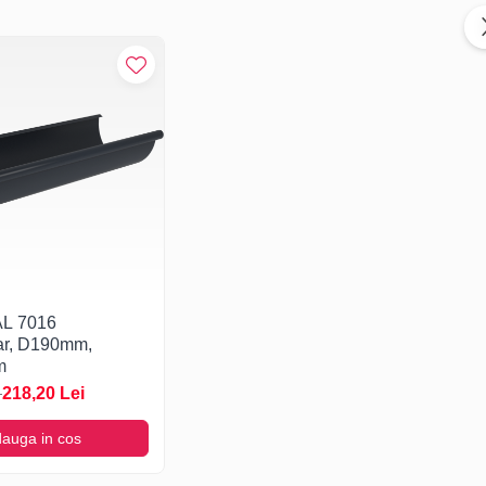
AL 7016
lar, D190mm,
m
i
218,20 Lei
auga in cos