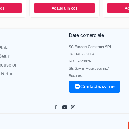
cos
Adauga in cos
Ad
Date comerciale
SC Euroart Construct SRL
lata
J40/14072/2004
Retur
RO 16723926
oduselor
Str. Gavriil Musicescu nr.7
 Retur
Bucuresti
Contacteaza-ne