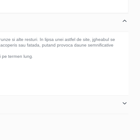
ze si alte resturi. In lipsa unei astfel de site, jgheabul se
b acoperis sau fatada, putand provoca daune semnificative
ii pe termen lung.