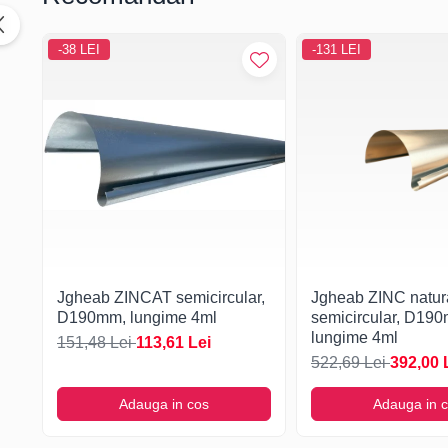
-38 LEI
-131 LEI
Jgheab ZINCAT semicircular,
Jgheab ZINC natur
D190mm, lungime 4ml
semicircular, D19
lungime 4ml
151,48 Lei
113,61 Lei
522,69 Lei
392,00 
Adauga in cos
Adauga in 