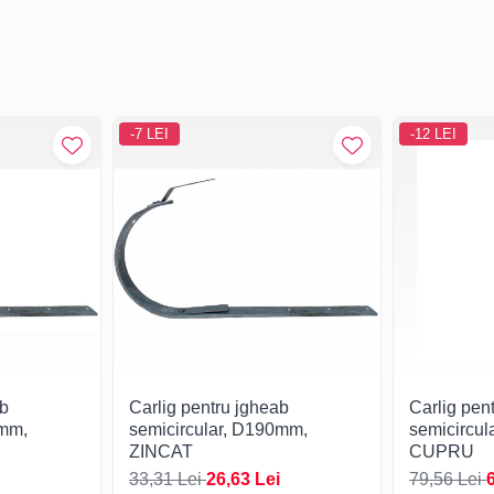
-7 LEI
-12 LEI
ab
Carlig pentru jgheab
Carlig pen
0mm,
semicircular, D190mm,
semicircu
ZINCAT
CUPRU
33,31 Lei
26,63 Lei
79,56 Lei