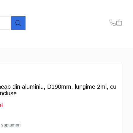
jgheab din aluminiu, D190mm, lungime 2ml, cu
incluse
ei
 saptamani