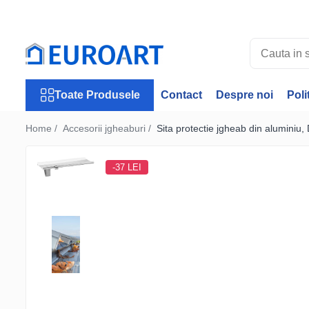
Toate Produsele
Jgheaburi
Accesorii jgheaburi
Toate Produsele
Contact
Despre noi
Poli
Burlane
Accesorii burlane
Home /
Accesorii jgheaburi /
Sita protectie jgheab din aluminiu
Accesorii invelitori
Rulouri tabla
-37 LEI
Membrane Bauder
Termoizolatii Bauder
Membrane lichide
Receptori si deversoare