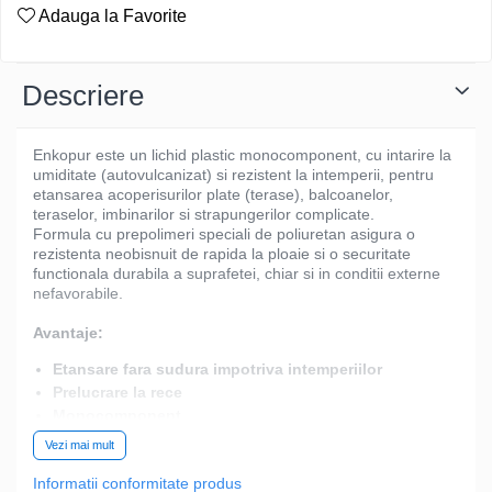
Adauga la Favorite
Descriere
Enkopur este un lichid plastic monocomponent, cu intarire la
umiditate (autovulcanizat) si rezistent la intemperii, pentru
etansarea acoperisurilor plate (terase), balcoanelor,
teraselor, imbinarilor si strapungerilor complicate.
Formula cu prepolimeri speciali de poliuretan asigura o
rezistenta neobisnuit de rapida la ploaie si o securitate
functionala durabila a suprafetei, chiar si in conditii externe
nefavorabile.
Avantaje:
Etansare fara sudura impotriva intemperiilor
Prelucrare la rece
Monocomponent
Autovulcanizant (auto intarire)
Vezi mai mult
Etansare uimitor de rapida la ploaie
Informatii conformitate produs
Aderenta excelenta