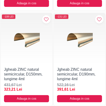
Adauga in cos
Adauga in cos
-108 LEI
-131 LEI
Jgheab ZINC natural
Jgheab ZINC natural
semicircular, D150mm,
semicircular, D190mm,
lungime 4ml
lungime 4ml
431,67 Lei
522,16 Lei
323,21 Lei
391,61 Lei
Adauga in cos
Adauga in cos