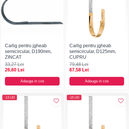
Carlig pentru jgheab
Carlig pentru jgheab
semicircular, D190mm,
semicircular, D125mm,
ZINCAT
CUPRU
33,27 Lei
79,48 Lei
26,60 Lei
67,58 Lei
Adauga in cos
Adauga in cos
-13 LEI
-15 LEI