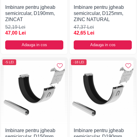
Imbinare pentru jgheab
Imbinare pentru jgheab
semicircular, D190mm,
semicircular, D125mm,
ZINCAT
ZINC NATURAL
52,19 Lei
47,37 Lei
47,00 Lei
42,65 Lei
Adauga in cos
Adauga in cos
-5 LEI
-18 LEI
Imbinare pentru jgheab
Imbinare pentru jgheab
semicircular, D150mm,
semicircular, D190mm,