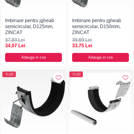
Imbinare pentru jgheab
Imbinare pentru jgheab
semicircular, D125mm,
semicircular, D150mm,
ZINCAT
ZINCAT
37,83 Lei
39,69 Lei
34,07 Lei
33,75 Lei
Adauga in cos
Adauga in cos
-5 LEI
-5 LEI