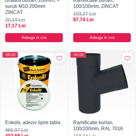
Bratara burlan, 100mm, +
Ramificatie burlan,
surub M10 200mm
100/100mm, ZINCAT
ZINCAT
103,27 Lei
87,74 Lei
20,19 Lei
17,17 Lei
Adauga in cos
Adauga in cos
-58 LEI
-34 LEI
Enkolit, adeziv lipire tabla
Ramificatie burlan,
100/100mm, RAL 7016
460,97 Lei
402,68 Lei