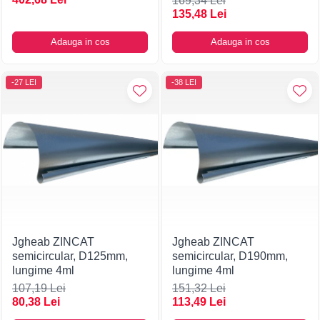
169,34 Lei
135,48 Lei
Adauga in cos
Adauga in cos
-27 LEI
-38 LEI
Jgheab ZINCAT
Jgheab ZINCAT
semicircular, D125mm,
semicircular, D190mm,
lungime 4ml
lungime 4ml
107,19 Lei
151,32 Lei
80,38 Lei
113,49 Lei