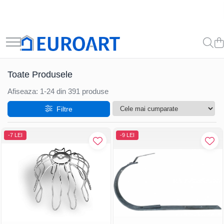
Toate Produsele
Afiseaza:
1-
24
din
391
produse
Filtre
-7 LEI
-9 LEI