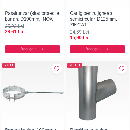
Parafrunzar (sita) protectie
Carlig pentru jgheab
burlan, D100mm, INOX
semicircular, D125mm,
ZINCAT
35,92 Lei
28,61 Lei
24,69 Lei
15,90 Lei
Adauga in cos
Adauga in cos
-3 LEI
-16 LEI