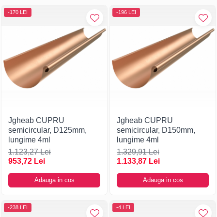
-170 LEI
-196 LEI
Jgheab CUPRU
Jgheab CUPRU
semicircular, D125mm,
semicircular, D150mm,
lungime 4ml
lungime 4ml
1.123,27 Lei
1.329,91 Lei
953,72 Lei
1.133,87 Lei
Adauga in cos
Adauga in cos
-238 LEI
-4 LEI