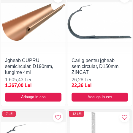
Jgheab CUPRU
Carlig pentru jgheab
semicircular, D190mm,
semicircular, D150mm,
lungime 4ml
ZINCAT
1.605,43 Lei
26,28 Lei
1.367,00 Lei
22,36 Lei
Adauga in cos
Adauga in cos
-7 LEI
-12 LEI