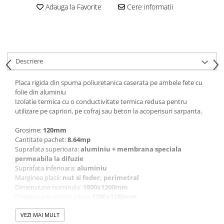
Adauga la Favorite
Cere informatii
Descriere
Placa rigida din spuma poliuretanica caserata pe ambele fete cu
folie din aluminiu
Izolatie termica cu o conductivitate termica redusa pentru
utilizare pe capriori, pe cofraj sau beton la acoperisuri sarpanta.
Grosime:
120mm
Cantitate pachet:
8.64mp
Suprafata superioara:
aluminiu + membrana speciala
permeabila la difuzie
Suprafata inferioara:
aluminiu
Marginea placii:
nut si feder, perimetral
Dimensiune nominala:
1800x1200mm
Dimensiune constructiva:
1780x1180mm
Comportamentul la foc:
E
Rezistenta la compresiune:
VEZI MAI MULT
≥120