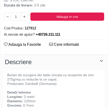
STOC LIMITAT
Durata de livrare:
2-5 zile
Adauga in cos
Cod Produs:
127912
Ai nevoie de ajutor?
+40726.211.111
Adauga la Favorite
Cere informatii
Descriere
Burlan de scurgere din tabla zincata cu acoperire de zinc
275g/mp,cu reductie la un capat.
Producator Zambelli (Germania)
Detalii tehnice
Lungime:
3 metri
Diametru:
120mm
Grosime:
0.7mm