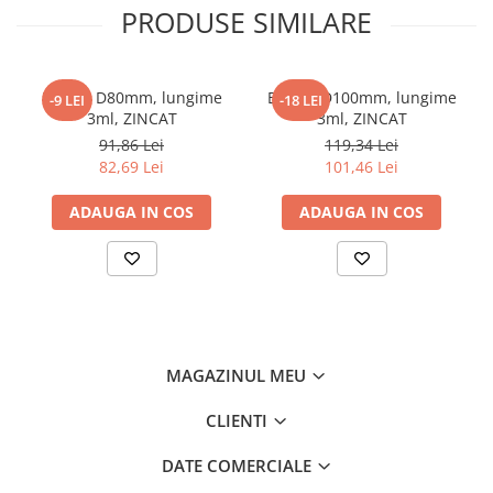
PRODUSE SIMILARE
Burlan D80mm, lungime
Burlan D100mm, lungime
-9 LEI
-18 LEI
3ml, ZINCAT
3ml, ZINCAT
91,86 Lei
119,34 Lei
82,69 Lei
101,46 Lei
ADAUGA IN COS
ADAUGA IN COS
MAGAZINUL MEU
CLIENTI
DATE COMERCIALE