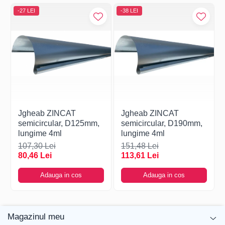
-27 LEI
-38 LEI
Jgheab ZINCAT
Jgheab ZINCAT
semicircular, D125mm,
semicircular, D190mm,
lungime 4ml
lungime 4ml
107,30 Lei
151,48 Lei
80,46 Lei
113,61 Lei
Adauga in cos
Adauga in cos
Magazinul meu