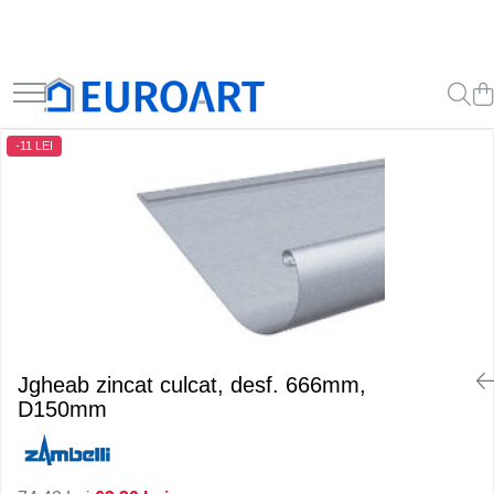
-11 LEI
Jgheab zincat culcat, desf. 666mm,
D150mm