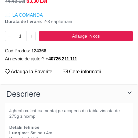
74,43 Lei
63,30 Lei
LA COMANDA
Durata de livrare:
2-3 saptamani
Adauga in cos
Cod Produs:
124366
Ai nevoie de ajutor?
+40726.211.111
Adauga la Favorite
Cere informatii
Descriere
Jgheab culcat cu montaj pe acoperis din tabla zincata de
275g zinc/mp
Detalii tehnice
Lungime:
3m sau 4m