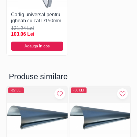
Carlig universal pentru
jgheab culcat D150mm
121,24 Lei
103,06 Lei
Adauga in cos
Produse similare
-27 LEI
-38 LEI