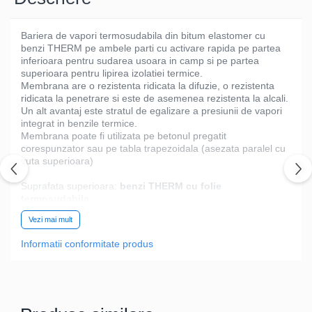
Bariera de vapori termosudabila din bitum elastomer cu
benzi THERM pe ambele parti cu activare rapida pe partea
inferioara pentru sudarea usoara in camp si pe partea
superioara pentru lipirea izolatiei termice.
Membrana are o rezistenta ridicata la difuzie, o rezistenta
ridicata la penetrare si este de asemenea rezistenta la alcali.
Un alt avantaj este stratul de egalizare a presiunii de vapori
integrat in benzile termice.
Membrana poate fi utilizata pe betonul pregatit
corespunzator sau pe tabla trapezoidala (asezata paralel cu
vuta superioara)
Suprafata superioara:
benzi THERM cu folie
termosudabila
Suprafata inferioara:
benzi THERM
Vezi mai mult
Armatura:
combinatie aluminiu-poliester cu voal de fibra
de sticla
Informatii conformitate produs
Ambalare:
8.10 mp/rola
Detalii tehnice:
Caracteristici
U.M
Valori