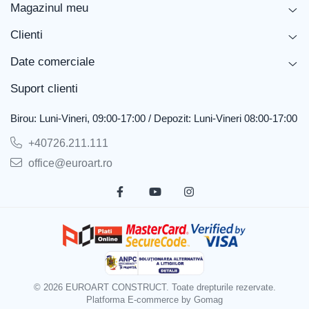
Magazinul meu
Liniaritate
mm/10m
<20
Clienti
Etanșeitate la apă, metoda B
-
există
Date comerciale
Permeabilitate la vapori de apă
m
≥ 150
Comportamentul la foc
-
E
Suport clienti
Birou: Luni-Vineri, 09:00-17:00 / Depozit: Luni-Vineri 08:00-17:00
Descarca fisa tehnica
+40726.211.111
Descarca declaratia de performanta
office@euroart.ro
Descarca instructiuni de montaj
© 2026 EUROART CONSTRUCT. Toate drepturile rezervate.
Platforma E-commerce by Gomag