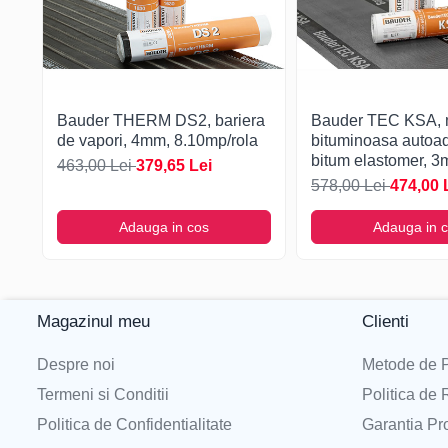
Liniaritate
mm/10m
<20
Etanșeitate la apă, metoda B
-
există
Comportamentul la foc
-
E
Bauder THERM DS2, bariera
Bauder TEC KSA,
Descarca instructiuni de montaj
de vapori, 4mm, 8.10mp/rola
bituminoasa autoa
bitum elastomer, 3
463,00 Lei
379,65 Lei
10/mp/rola
578,00 Lei
474,00 
Adauga in cos
Adauga in 
Magazinul meu
Clienti
Despre noi
Metode de P
Termeni si Conditii
Politica de 
Politica de Confidentialitate
Garantia Pr