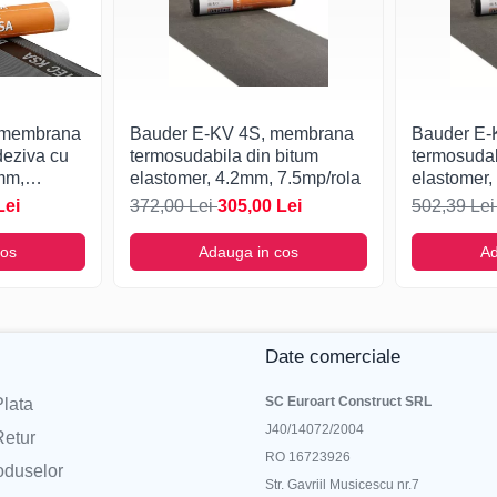
 membrana
Bauder E-KV 4S, membrana
Bauder E-
deziva cu
termosudabila din bitum
termosudab
mm,
elastomer, 4.2mm, 7.5mp/rola
elastomer,
Lei
372,00 Lei
305,00 Lei
502,39 Le
cos
Adauga in cos
Ad
Date comerciale
SC Euroart Construct SRL
lata
J40/14072/2004
Retur
RO 16723926
oduselor
Str. Gavriil Musicescu nr.7