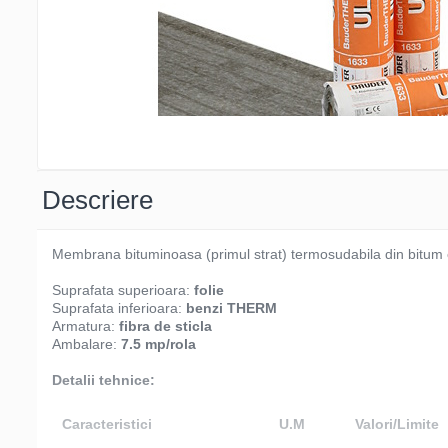
Descriere
Membrana bituminoasa (primul strat) termosudabila din bitum
Suprafata superioara:
folie
Suprafata inferioara:
benzi THERM
Armatura:
fibra de sticla
Ambalare:
7.5 mp/rola
Detalii tehnice:
Caracteristici
U.M
Valori/Limite