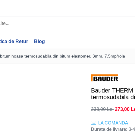
tica de Retur
Blog
tuminoasa termosudabila din bitum elastomer, 3mm, 7.5mp/rola
Bauder THERM 
termosudabila d
333,00 Lei
273,00 L
LA COMANDA
Durata de livrare:
3-4