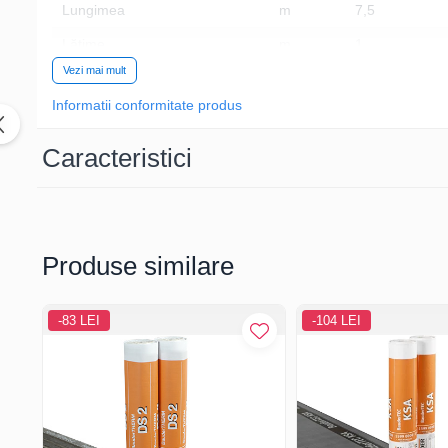
Lungimea
m
7,5
Lățime
m
1
Vezi mai mult
Grosimea
mm
3
Informatii conformitate produs
Flexibilitatea la recesuperior
°C
≤ -15
Flexibilitatea la receinferior
°C
≤ -15
Caracteristici
Stabilitate termică la partea
°C
≥ 100
superioară
Rezistența la căldură la partea
°C
≥ 100
inferioară
Produse similare
Rezistența max. la tracțiune
N/5cm
≥ 400
longitudinal
-83 LEI
-104 LEI
Rezistența max. la tracțiune
N/5cm
≥ 300
transversal
Alungirea la rupere longitudinal
%
≥ 2
Alungirea la rupere transversal
%
≥ 2