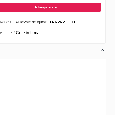
Adauga in cos
0-8689
Ai nevoie de ajutor?
+40726.211.111
te
Cere informatii