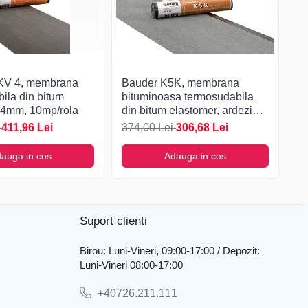
KV 4, membrana
Bauder K5K, membrana
B
ila din bitum
bituminoasa termosudabila
te
 4mm, 10mp/rola
din bitum elastomer, ardezie
po
naturala, 5.2mm, 5mp/rola
5m
i
411,96 Lei
374,00 Lei
306,68 Lei
48
auga in cos
Adauga in cos
Suport clienti
Birou: Luni-Vineri, 09:00-17:00 / Depozit:
Luni-Vineri 08:00-17:00
+40726.211.111