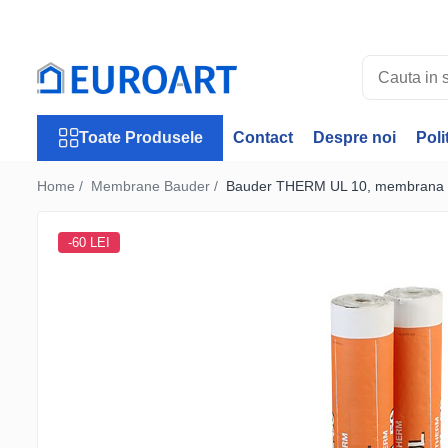
Toate Produsele
Jgheaburi
Accesorii jgheaburi
Toate Produsele
Contact
Despre noi
Poli
Burlane
Accesorii burlane
Home /
Membrane Bauder /
Bauder THERM UL 10, membrana bi
Accesorii invelitori
Rulouri tabla
-60 LEI
Membrane Bauder
Termoizolatii Bauder
Membrane lichide
Receptori si deversoare