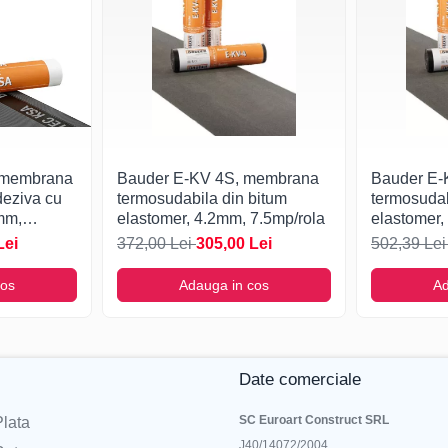
 membrana
Bauder E-KV 4S, membrana
Bauder E-
deziva cu
termosudabila din bitum
termosudab
mm,
elastomer, 4.2mm, 7.5mp/rola
elastomer,
Lei
372,00 Lei
305,00 Lei
502,39 Le
cos
Adauga in cos
Ad
Date comerciale
SC Euroart Construct SRL
lata
J40/14072/2004