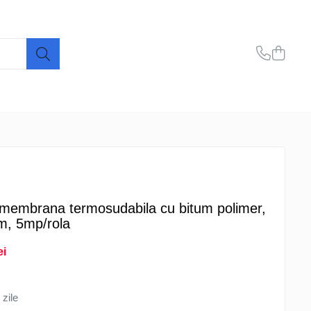
membrana termosudabila cu bitum polimer,
m, 5mp/rola
ei
 zile