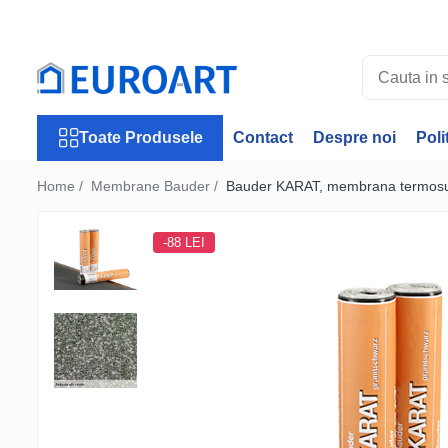
Toate Produsele
Jgheaburi
Accesorii jgheaburi
Toate Produsele
Contact
Despre noi
Poli
Burlane
Accesorii burlane
Home /
Membrane Bauder /
Bauder KARAT, membrana termosuda
Accesorii invelitori
Rulouri tabla
-88 LEI
Membrane Bauder
Termoizolatii Bauder
Membrane lichide
Receptori si deversoare