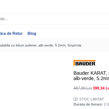
tica de Retur
Blog
bila cu bitum polimer, alb-verde, 5.2mm, 5mp/rola
Bauder KARAT, 
alb-verde, 5.2m
487,00 Lei
399,34 L
STOC LIMITAT
Durata de livrare:
2-3