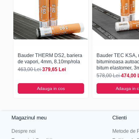
Rezistența max. la tracțiune
N/5cm
1450 (±10%)
transversal
Alungirea la rupere longitudinal
%
23 (±3)
Alungirea la rupere transversal
%
23 (±3)
Liniaritate
mm/10m
<20
Etanșeitate la apă, metoda B
-
există
Bauder THERM DS2, bariera
Bauder TEC KSA,
Comportamentul la foc
-
E
de vapori, 4mm, 8.10mp/rola
bituminoasa autoa
bitum elastomer, 3
463,00 Lei
379,65 Lei
10/mp/rola
578,00 Lei
474,00 
Descarca fisa tehnica
Adauga in cos
Adauga in 
Descarca declaratia de performanta
Descarca instructiuni de montaj
Magazinul meu
Clienti
Despre noi
Metode de P