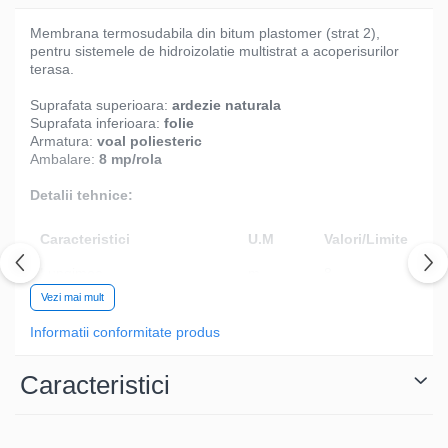
Membrana termosudabila din bitum plastomer (strat 2),
pentru sistemele de hidroizolatie multistrat a acoperisurilor
terasa.
Suprafata superioara:
ardezie naturala
Suprafata inferioara:
folie
Armatura:
voal poliesteric
Ambalare:
8 mp/rola
Detalii tehnice:
Caracteristici
U.M
Valori/Limite
Lungimea
m
8
Vezi mai mult
Lățime
m
1
Informatii conformitate produs
Grosimea
mm
4
Flexibilitatea la recesuperior
°C
≤ -10
Caracteristici
Flexibilitatea la receinferior
°C
≤ -10
Stabilitate termică la partea
°C
≥ 120