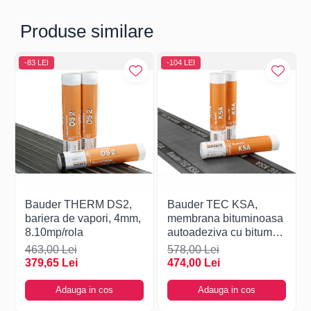
superioară
Produse similare
Rezistența la căldură la
°C
≥ 120
partea
inferioară
-83 LEI
-104 LEI
Rezistența max. la tracțiune
N/5cm
≥ 500
longitudinal
Rezistența max. la tracțiune
N/5cm
≥ 500
transversal
Alungirea la rupere
%
≥ 35
longitudinal
Alungirea la rupere
%
≥ 35
transversal
Bauder THERM DS2,
Bauder TEC KSA,
bariera de vapori, 4mm,
membrana bituminoasa
Liniaritate
mm/10m
<20
8.10mp/rola
autoadeziva cu bitum
elastomer, 3mm,
463,00 Lei
Etanșeitate la apă, metoda B
578,00 Lei
-
există
10/mp/rola
379,65 Lei
474,00 Lei
Comportamentul la foc
-
E
Adauga in cos
Adauga in cos