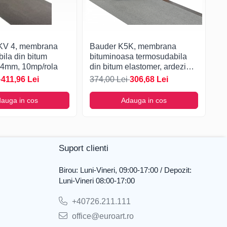
KV 4, membrana
Bauder K5K, membrana
B
ila din bitum
bituminoasa termosudabila
te
 4mm, 10mp/rola
din bitum elastomer, ardezie
po
naturala, 5.2mm, 5mp/rola
5m
i
411,96 Lei
374,00 Lei
306,68 Lei
48
auga in cos
Adauga in cos
Suport clienti
Birou: Luni-Vineri, 09:00-17:00 / Depozit:
Luni-Vineri 08:00-17:00
+40726.211.111
office@euroart.ro