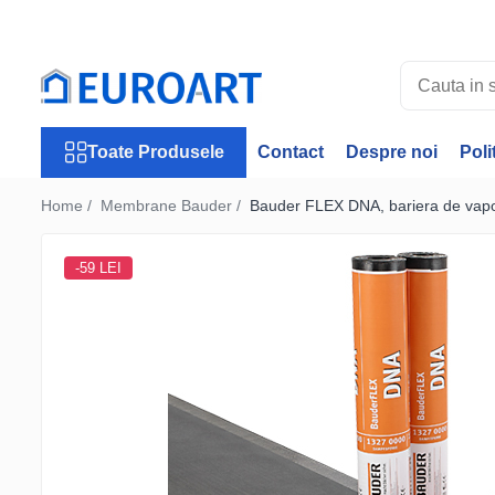
Toate Produsele
Jgheaburi
Accesorii jgheaburi
Toate Produsele
Contact
Despre noi
Poli
Burlane
Accesorii burlane
Home /
Membrane Bauder /
Bauder FLEX DNA, bariera de vapo
Accesorii invelitori
Rulouri tabla
-59 LEI
Membrane Bauder
Termoizolatii Bauder
Membrane lichide
Receptori si deversoare