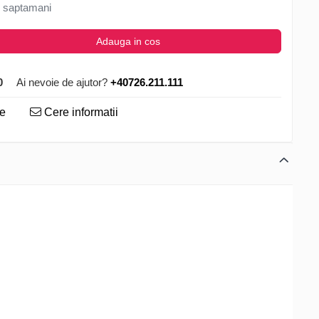
 saptamani
Adauga in cos
0
Ai nevoie de ajutor?
+40726.211.111
te
Cere informatii