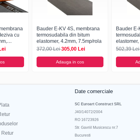
 membrana
Bauder E-KV 4S, membrana
Bauder E-
deziva cu
termosudabila din bitum
termosudab
mm,
elastomer, 4.2mm, 7.5mp/rola
elastomer,
Lei
372,00 Lei
305,00 Lei
502,39 Le
cos
Adauga in cos
Ad
Date comerciale
SC Euroart Construct SRL
lata
J40/14072/2004
Retur
RO 16723926
oduselor
Str. Gavriil Musicescu nr.7
 Retur
Bucuresti