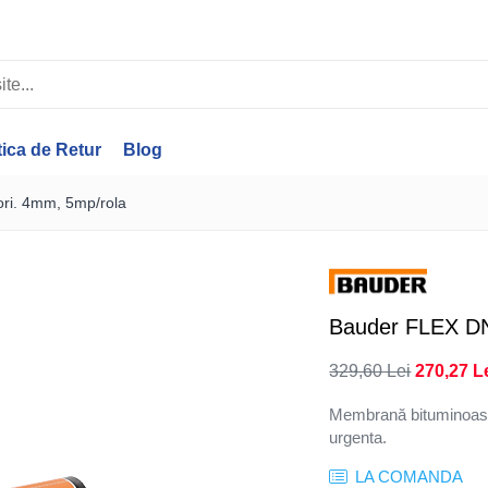
tica de Retur
Blog
ri. 4mm, 5mp/rola
Bauder FLEX DNA
329,60 Lei
270,27 L
Membrană bituminoasă 
urgenta.
LA COMANDA