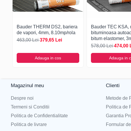
Alungirea la rupere transversal
%
≥ 3
Liniaritate
mm/10m
<20
Etanșeitate la apă, metoda B
-
există
Bauder THERM DS2, bariera
Bauder TEC KSA,
de vapori, 4mm, 8.10mp/rola
bituminoasa autoa
Permeabilitate la vapori de apă
m
≥ 1500
bitum elastomer, 3
463,00 Lei
379,65 Lei
10/mp/rola
578,00 Lei
474,00 
Comportamentul la foc
-
E
Adauga in cos
Adauga in 
Descarca declaratia de performanta
Descarca instructiuni de montaj
Magazinul meu
Clienti
Despre noi
Metode de P
Termeni si Conditii
Politica de 
Politica de Confidentialitate
Garantia Pr
Politica de livrare
Formular de